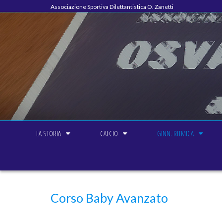
Associazione Sportiva Dilettantistica O. Zanetti
LA STORIA
CALCIO
GINN. RITMICA
Corso Baby Avanzato